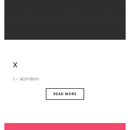
X
t – acordion
READ MORE