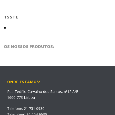
TSSTE
x
OS NOSSOS PRODUTOS:
ONDE ESTAMOS:
Rua Teófilo Carvalho dos Santos, nº12 A/B
1600-773 Lisboa
Telefone: 21 751 0930
Telemóvel: 96 204 9630